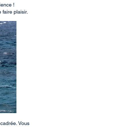
ience !
aire plaisir.
encadrée. Vous