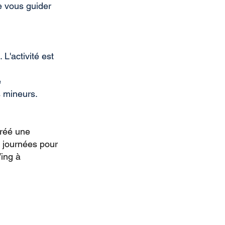
e vous guider
L'activité est
e
s mineurs.
créé une
s journées pour
Wing à