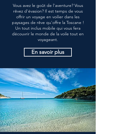
Vous avez le goût de l'aventure? Vous
rêvez d'évasion? Il est temps de vous
offrir un voyage en voilier dans les
paysages de rêve qu'offre la Toscane !
Un tout inclus mobile qui vous fera
découvrir le monde de la voile tout en
voyageant.
En savoir plus