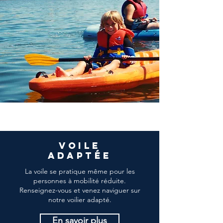
voile
adaptée
La voile se pratique même pour les
personnes à mobilité réduite.
Renseignez-vous et venez naviguer sur
notre voilier adapté.
En savoir plus