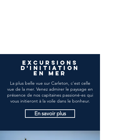
excursions
d'INITIATION
en
mer
La plus belle vue sur Carleton, c'est celle
vue de la mer. Venez admirer le paysage en
présence de nos capitaines passioné-es qui
vous initieront à la voile dans le bonheur.
En savoir plus