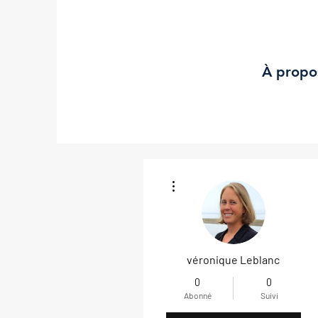
À propo
Plus d'actions
véronique Leblanc
0
0
Abonné
Suivi