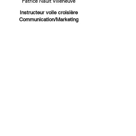
Patrice Nault Villeneuve
Instructeur voile croisière
Communication/Marketing
Conseil d'administration
Le conseil d'administration est
constitué de membres bénévoles qui
agissent pour le mieux de la
coopérative afin de s'assurer du
respect de ses missions et de sa
pérennité. Grâce à ses membres,
Écovoile Baie-des-Chaleurs est un
organisme mature qui joue un rôle
clé dans le paysage